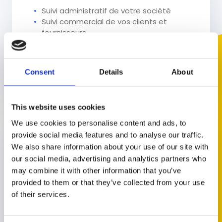
Suivi administratif de votre société
Suivi commercial de vos clients et
fournisseurs
Suivi de vos documents comptables
Aide à la gestion interne de votre
personnel (fiches de pointage,
Consent
Details
About
certificats médicaux, etc.)
This website uses cookies
We use cookies to personalise content and ads, to
Assistance à la digitalisation
provide social media features and to analyse our traffic.
Formation à l'utilisation de logiciels
We also share information about your use of our site with
professionnels
our social media, advertising and analytics partners who
Conseil et accompagnement sur le
may combine it with other information that you’ve
choix des logiciels adaptés à votre
provided to them or that they’ve collected from your use
activité
of their services.
Aide et suivi pour le traitement
numérique de vos données et
documents