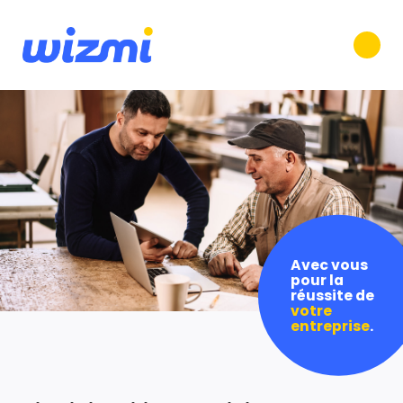
Avec vous
pour la
réussite de
votre
entreprise
.